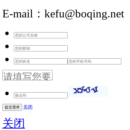
E-mail：kefu@boqing.net
关闭
关闭