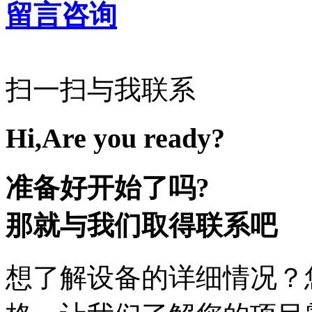
留言咨询
扫一扫与我联系
Hi,Are you ready?
准备好开始了吗?
那就与我们取得联系吧
想了解设备的详细情况？