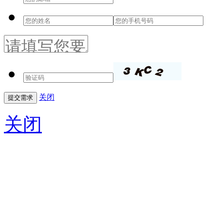
关闭
关闭