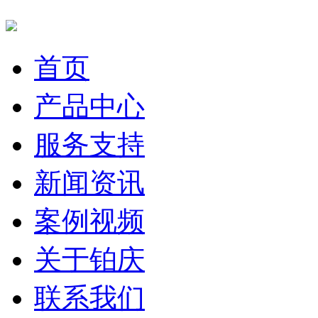
首页
产品中心
服务支持
新闻资讯
案例视频
关于铂庆
联系我们